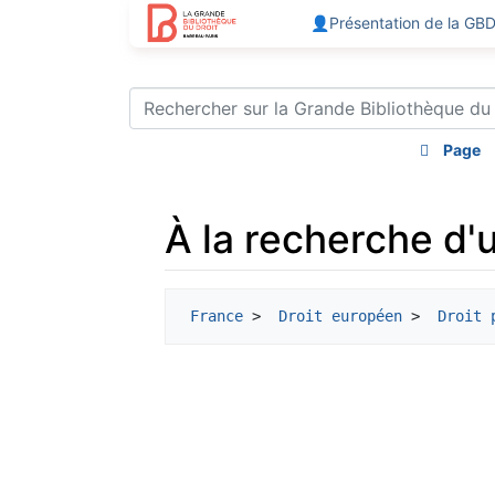
👤Présentation de la GB
Page
À la recherche d'u
Aller à :
navigation
,
rechercher
France
 > 
 Droit européen
 > 
 Droit 