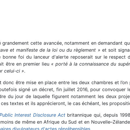
imité grandement cette avancée, notamment en demandant que
grave et manifeste de la loi ou du règlement »
et soit sign
e bonne foi du lanceur d'alerte reposerait sur le respect 
ait être en premier lieu
« porté à la connaissance du supéri
r celui-ci »
.
 donc être mise en place entre les deux chambres et l’on pe
toutefois signé un décret, fin juillet 2016, pour convoquer 
re du jour de laquelle figurent notamment les deux projet
ces textes et ils apprécieront, le cas échéant, les proposi
Public Interest Disclosure Act
britannique qui, depuis 199
ou moins de même en Afrique du Sud et en Nouvelle–Zélande
naires divulgateurs d'actes répréhensibles
.