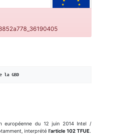
da3852a778_36190405
e la GBD
on européenne du 12 juin 2014 Intel /
notamment, interprété
l’article 102 TFUE
.