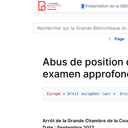
👤Présentation de la GB
Page
Abus de position 
examen approfond
Aller à :
navigation
,
rechercher
Europe
 > 
Droit européen (ue)
 > 
 Dro
Arrêt de la Grande Chambre de la Cou
Date : Septembre 2017