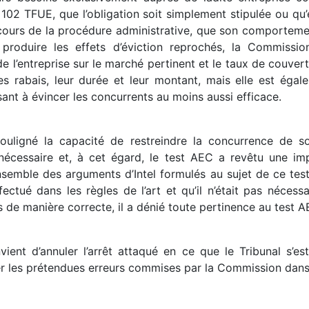
 102 TFUE, que l’obligation soit simplement stipulée ou qu’e
au cours de la procédure administrative, que son comporteme
e produire les effets d’éviction reprochés, la Commissi
e l’entreprise sur le marché pertinent et le taux de couver
es rabais, leur durée et leur montant, mais elle est égal
isant à évincer les concurrents au moins aussi efficace.
ouligné la capacité de restreindre la concurrence de s
 nécessaire et, à cet égard, le test AEC a revêtu une im
nsemble des arguments d’Intel formulés au sujet de ce test.
ectué dans les règles de l’art et qu’il n’était pas nécessai
s de manière correcte, il a dénié toute pertinence au test A
vient d’annuler l’arrêt attaqué en ce que le Tribunal s’e
cer les prétendues erreurs commises par la Commission dans