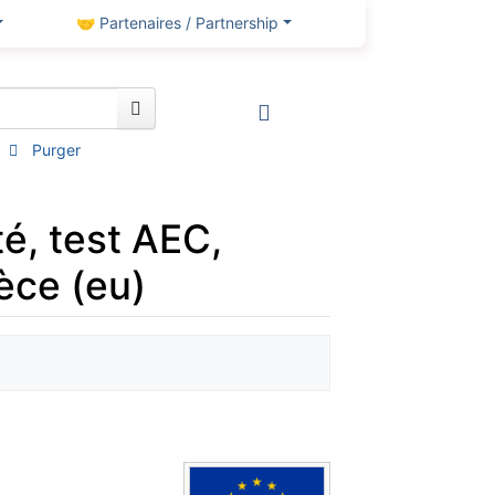
🤝 Partenaires / Partnership
Purger
té, test AEC,
èce (eu)