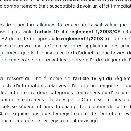
 ce comportement était susceptible d’avoir un effet immédiat
s de procédure allégués, la requérante faisait valoir que 
avait pas violé
l’article 19 du règlement 1/2003/CE
rela
 82 du traité (ci-après «
le règlement 1/2003
»), lu en co
ses en œuvre par la Commission en application des article
galement que le Tribunal a eu tort d’admettre que le vice d
on d’une note comprenant les points de l’ordre du jour de l’
u’il ressort du libellé même de
l’article 19 §1 du règle
ollecte d’informations relatives à l’objet d’une enquête et
 distinction entre deux catégories d’entretiens ou d’exclure
er parmi les entretiens effectués par la Commission dans le 
quels se situeraient hors du champ d’application de cette d
4
ne signifie pas que l’enregistrement de l’entretien rev
onne concernée de l’enregistrement envisagé.