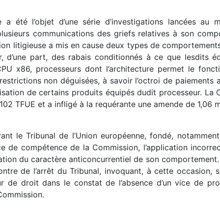
te a été l’objet d’une série d’investigations lancées 
plusieurs communications des griefs relatives à son comp
ion litigieuse a mis en cause deux types de comportements
, d’une part, des rabais conditionnés à ce que lesdits éq
s CPU x86, processeurs dont l’architecture permet le fonc
restrictions non déguisées, à savoir l’octroi de paiements a
isation de certains produits équipés dudit processeur. La 
e 102 TFUE et a infligé à la requérante une amende de 1,06 mi
nt le Tribunal de l’Union européenne, fondé, notamment,
nce de compétence de la Commission, l’application incorrect
ion du caractère anticoncurrentiel de son comportement. L
ntre de l’arrêt du Tribunal, invoquant, à cette occasion,
eur de droit dans le constat de l’absence d’un vice de pr
 Commission.