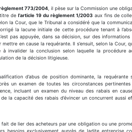
du règlement 773/2004
, il pèse sur la Commission une obliga
 titre de
l’article 19 du règlement 1/2003
aux fins de colle
selon la Cour, que le Tribunal a considéré que la communica
orrigé la lacune initiale de cette procédure tenant à l’abs
st pas appuyée, dans sa décision, sur des informations o
r mettre en cause la requérante. Il s’ensuit, selon la Cour, 
e à invalider la conclusion selon laquelle la procédure a
ulation de la décision litigieuse.
alification d’abus de position dominante, la requérante 
’après un examen de toutes les circonstances pertinentes 
rrence, incluant un examen du niveau des rabais en caus
de la capacité des rabais d’évincer un concurrent aussi eff
e fait de lier des acheteurs par une obligation ou une prome
rs besoins exclusivement auprès de ladite entreprise con