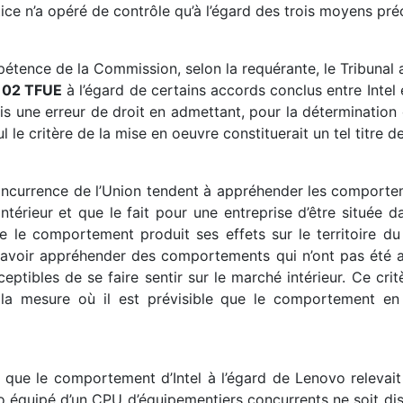
ice n’a opéré de contrôle qu’à l’égard des trois moyens préc
pétence de la Commission, selon la requérante, le Tribunal
e 102 TFUE
à l’égard de certains accords conclus entre Inte
mis une erreur de droit en admettant, pour la déterminatio
ul le critère de la mise en oeuvre constituerait un tel titre
oncurrence de l’Union tendent à appréhender les comporteme
térieur et que le fait pour une entreprise d’être située da
ue le comportement produit ses effets sur le territoire du 
 savoir appréhender des comportements qui n’ont pas été ad
ceptibles de se faire sentir sur le marché intérieur. Ce cr
a mesure où il est prévisible que le comportement en 
 que le comportement d’Intel à l’égard de Lenovo relevait
 équipé d’un CPU d’équipementiers concurrents ne soit dis