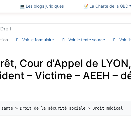
D
💻 Les blogs juridiques
📝 La Charte de la GBD
sion
Voir le formulaire
Voir le texte source
Voir l
rêt, Cour d'Appel de LYON
dent – Victime – AEEH – déd