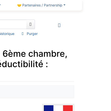
🤝 Partenaires / Partnership
’historique
Purger
, 6ème chambre,
uctibilité :