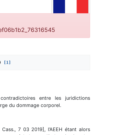
6ef06b1b2_76316545
) 
[1]
ntradictoires entre les juridictions
harge du dommage corporel.
Cass., 7 03 2019], l’AEEH étant alors