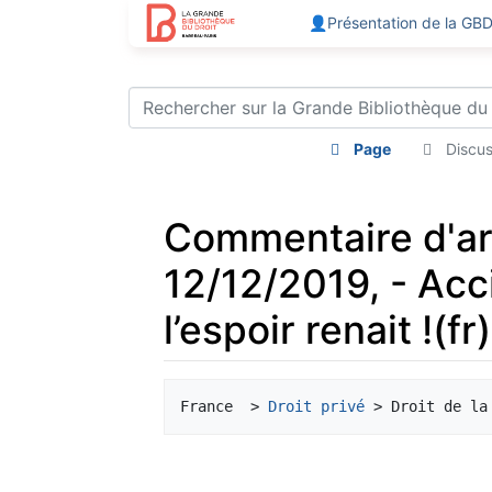
👤Présentation de la GB
Page
Discus
Commentaire d'ar
12/12/2019, - Acci
l’espoir renait !(fr)
Aller à :
navigation
,
rechercher
France  > 
Droit privé