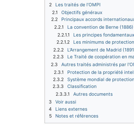
2
Les traités de l’OMPI
2.1
Objectifs généraux
2.2
Principaux accords internationau
2.2.1
La convention de Berne (1886)
2.2.1.1
Les principes fondamentau
2.2.1.2
Les minimums de protection
2.2.2
L’Arrangement de Madrid (1891
2.2.3
Le Traité de coopération en ma
2.3
Autres traités administrés par l'
2.3.1
Protection de la propriété intel
2.3.2
Système mondial de protectio
2.3.3
Classification
2.3.3.1
Autres documents
3
Voir aussi
4
Liens externes
5
Notes et références