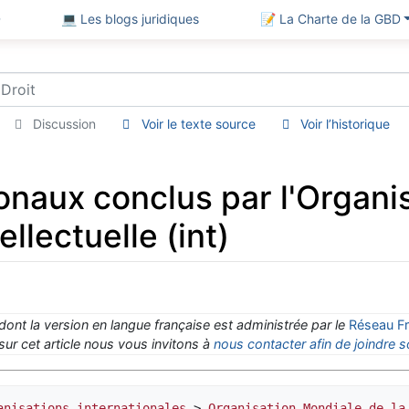
D
💻 Les blogs juridiques
📝 La Charte de la GBD
Discussion
Voir le texte source
Voir l’historique
onaux conclus par l'Organi
ellectuelle (int)
 dont la version en langue française est administrée par le
Réseau Fr
ur cet article nous vous invitons à
nous contacter afin de joindre s
anisations internationales
 > 
Organisation Mondiale de la 