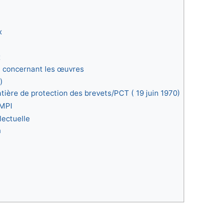
x
x
 concernant les œuvres
)
tière de protection des brevets/PCT ( 19 juin 1970)
OMPI
lectuelle
n