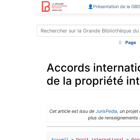
👤Présentation de la GB
Page
Accords internati
de la propriété int
Aller à :
navigation
,
rechercher
Cet article est issu de
JurisPedia
, un projet
plus de renseignements s
Accueil
 > 
Droit international
 > 
Org