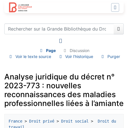
Page
Discussion
Voir le texte source
Voir l’historique
Purger
Analyse juridique du décret n°
2023-773 : nouvelles
reconnaissances des maladies
professionnelles liées à l’amiante
Aller à :
navigation
,
rechercher
France
 > 
Droit privé
 > 
Droit social
 > 
 Droit du 
travail 