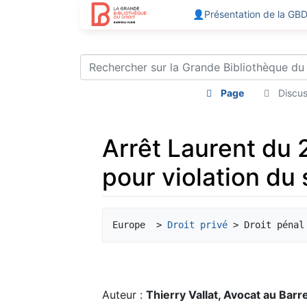
👤Présentation de la GB
Page
Discus
Arrêt Laurent du
pour violation du 
Aller à :
navigation
,
rechercher
Europe  > 
Droit privé
Auteur :
Thierry Vallat, Avocat au Barr