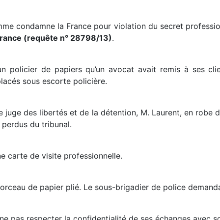
me condamne la France pour violation du secret profession
 France (requête n° 28798/13)
.
r un policier de papiers qu’un avocat avait remis à ses cl
placés sous escorte policière.
e juge des libertés et de la détention, M. Laurent, en robe d
 perdus du tribunal.
 carte de visite professionnelle.
morceau de papier plié. Le sous-brigadier de police demanda
ne pas respecter la confidentialité de ses échanges avec so