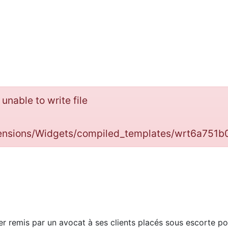
: unable to write file
tensions/Widgets/compiled_templates/wrt6a751
ier remis par un avocat à ses clients placés sous escorte poli