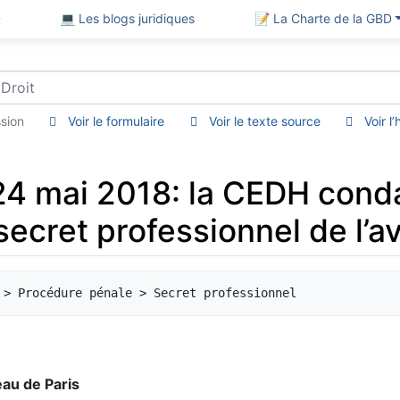
D
💻 Les blogs juridiques
📝 La Charte de la GBD
sion
Voir le formulaire
Voir le texte source
Voir l
 24 mai 2018: la CEDH cond
secret professionnel de l’av
eau de Paris