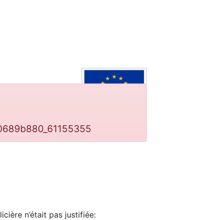
b0689b880_61155355
cière n’était pas justifiée: