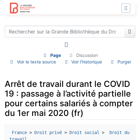
Page
Discussion
Voir le texte source
Voir l’historique
Purger
Arrêt de travail durant le COVID
19 : passage à l’activité partielle
pour certains salariés à compter
du 1er mai 2020 (fr)
Aller à :
navigation
,
rechercher
France
 > 
Droit privé
 > 
Droit social
 > 
 Droit du 
travail 