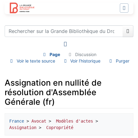
Page
Discussion
Voir le texte source
Voir l’historique
Purger
Assignation en nullité de
résolution d'Assemblée
Générale (fr)
Aller à :
navigation
,
rechercher
France
 > 
Avocat
 > 
 Modèles d'actes
 > 
Assignation
 > 
 Copropriété