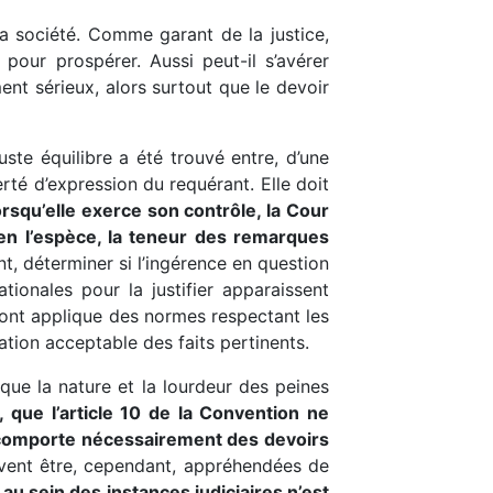
 la société. Comme garant de la justice,
pour prospérer. Aussi peut-il s’avérer
nt sérieux, alors surtout que le devoir
te équilibre a été trouvé entre, d’une
berté d’expression du requérant. Elle doit
orsqu’elle exerce son contrôle, la Cour
, en l’espèce, la teneur des remarques
t, déterminer si l’ingérence en question
tionales pour la justifier apparaissent
s ont applique des normes respectant les
ation acceptable des faits pertinents.
 que la nature et la lourdeur des peines
 que l’article 10 de la Convention ne
it comporte nécessairement des devoirs
oivent être, cependant, appréhendées de
 au sein des instances judiciaires n’est