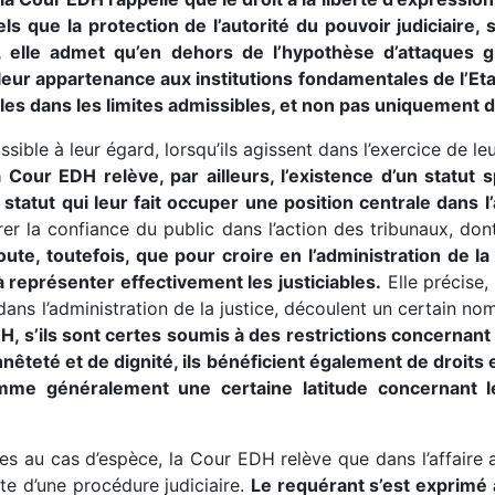
 tels que la protection de l’autorité du pouvoir judiciaire
nt, elle admet qu’en dehors de l’hypothèse d’attaques
ur appartenance aux institutions fondamentales de l’Etat,
elles dans les limites admissibles, et non pas uniquement 
issible à leur égard, lorsqu’ils agissent dans l’exercice de le
 Cour EDH relève, par ailleurs, l’existence d’un statut 
, statut qui leur fait occuper une position centrale dans l’
surer la confiance du public dans l’action des tribunaux, d
joute, toutefois, que pour croire en l’administration de la
 représenter effectivement les justiciables.
Elle précise,
ans l’administration de la justice, découlent un certain n
H, s’ils sont certes soumis à des restrictions concernan
nêteté et de dignité, ils bénéficient également de droits 
 comme généralement une certaine latitude concernant l
es au cas d’espèce, la Cour EDH relève que dans l’affaire a
te d’une procédure judiciaire.
Le requérant s’est exprimé a