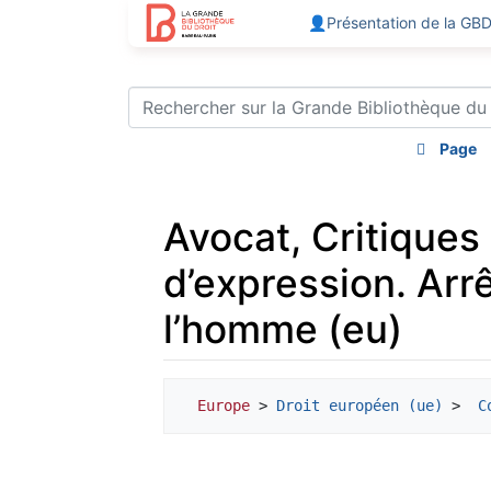
👤Présentation de la GB
Page
Avocat, Critiques à
d’expression. Arr
l’homme (eu)
Aller à :
navigation
,
rechercher
Europe
 > 
Droit européen (ue)
 > 
 C