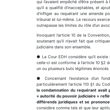
qui l’avaient empêché d’être présent à l
qu’il a qualifié d’inacceptables, et aj
d’infliger au requérant une amende pou
tribunal et lui-même. Le recours exerce
outrepasse les limites du rôle d’un avo
Invoquant l’article 10 de la Convention,
soutenant qu’il n’avait fait que critiqu
judiciaire dans son ensemble.
● La Cour EDH considère qu’il existe b
celle-ci est conforme à l’article 10 §2 de
un ou plusieurs buts légitimes énoncés 
● Concernant l’existence d’un fonde
particulièrement l’article 110 §1 du Co
la condamnation du requérant avait po
« autorité du pouvoir judiciaire » ref
différends juridiques et se prononcer
considère comme tels et que leur aptitud