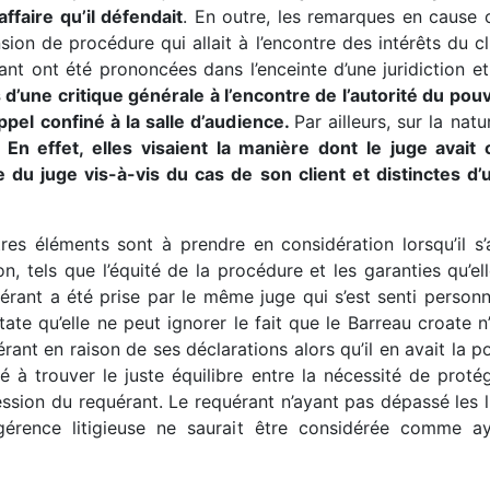
ffaire qu’il défendait
. En outre, les remarques en cause o
ion de procédure qui allait à l’encontre des intérêts du c
ant ont été prononcées dans l’enceinte d’une juridiction e
s d’une critique générale à l’encontre de l’autorité du pouv
appel confiné à la salle d’audience.
Par ailleurs, sur la na
.
En effet, elles visaient la manière dont le juge avait
 du juge vis-à-vis du cas de son client et distinctes d’
res éléments sont à prendre en considération lorsqu’il s’
ion, tels que l’équité de la procédure et les garanties qu’el
érant a été prise par le même juge qui s’est senti person
ate qu’elle ne peut ignorer le fait que le Barreau croate 
érant en raison de ses déclarations alors qu’il en avait la p
é à trouver le juste équilibre entre la nécessité de protége
ession du requérant. Le requérant n’ayant pas dépassé les l
ingérence litigieuse ne saurait être considérée comme 