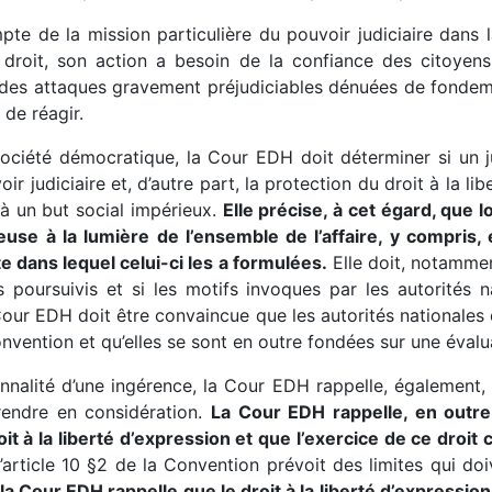
mpte de la mission particulière du pouvoir judiciaire dans
roit, son action a besoin de la confiance des citoyens 
 des attaques gravement préjudiciables dénuées de fondeme
 de réagir.
ciété démocratique, la Cour EDH doit déterminer si un jus
oir judiciaire et, d’autre part, la protection du droit à la li
 à un but social impérieux.
Elle précise, à cet égard, que l
ieuse à la lumière de l’ensemble de l’affaire, y compris
 dans lequel celui-ci les a formulées.
Elle doit, notammen
 poursuivis et si les motifs invoques par les autorités na
a Cour EDH doit être convaincue que les autorités nationale
onvention et qu’elles se sont en outre fondées sur une évalu
onnalité d’une ingérence, la Cour EDH rappelle, également,
rendre en considération.
La Cour EDH rappelle, en outre,
oit à la liberté d’expression et que l’exercice de ce dro
 l’article 10 §2 de la Convention prévoit des limites qui d
la Cour EDH rappelle que le droit à la liberté d’expression