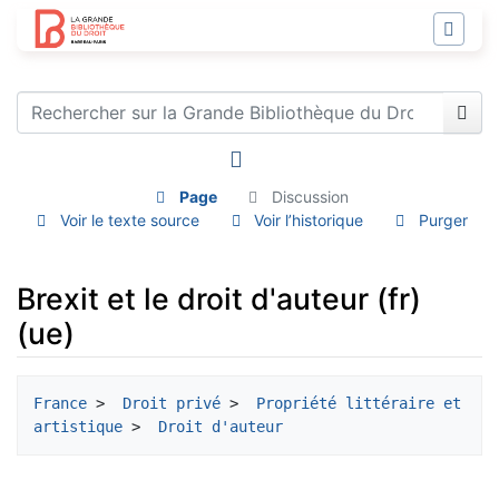
Page
Discussion
Voir le texte source
Voir l’historique
Purger
Brexit et le droit d'auteur (fr)
(ue)
Aller à :
navigation
,
rechercher
France
 > 
 Droit privé
 > 
 Propriété littéraire et 
artistique
 > 
 Droit d'auteur