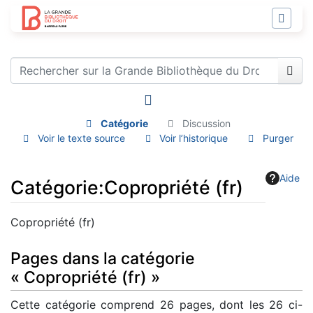
Catégorie
Discussion
Voir le texte source
Voir l’historique
Purger
Aide
Catégorie
:
Copropriété (fr)
Aller à :
navigation
,
rechercher
Copropriété (fr)
Pages dans la catégorie
« Copropriété (fr) »
Cette catégorie comprend 26 pages, dont les 26 ci-