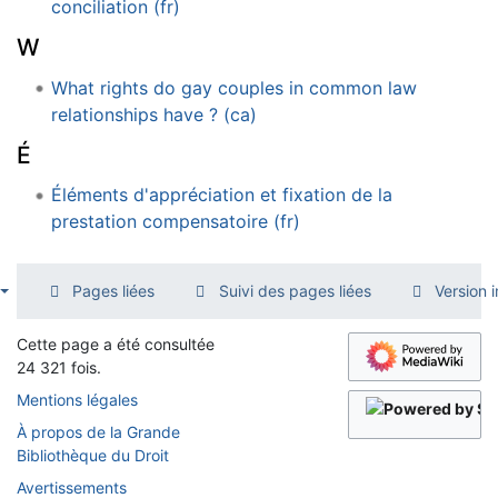
conciliation (fr)
W
What rights do gay couples in common law
relationships have ? (ca)
É
Éléments d'appréciation et fixation de la
prestation compensatoire (fr)
Pages liées
Suivi des pages liées
Version 
Cette page a été consultée
24 321 fois.
Mentions légales
À propos de la Grande
Bibliothèque du Droit
Avertissements