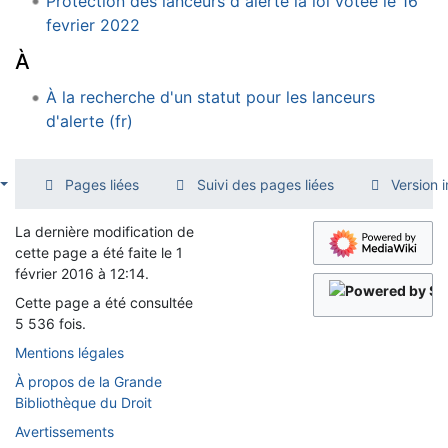
Protection des lanceurs d alerte la loi votee le 16
fevrier 2022
À
À la recherche d'un statut pour les lanceurs
d'alerte (fr)
Pages liées
Suivi des pages liées
Version 
La dernière modification de
cette page a été faite le 1
février 2016 à 12:14.
Cette page a été consultée
5 536 fois.
Mentions légales
À propos de la Grande
Bibliothèque du Droit
Avertissements