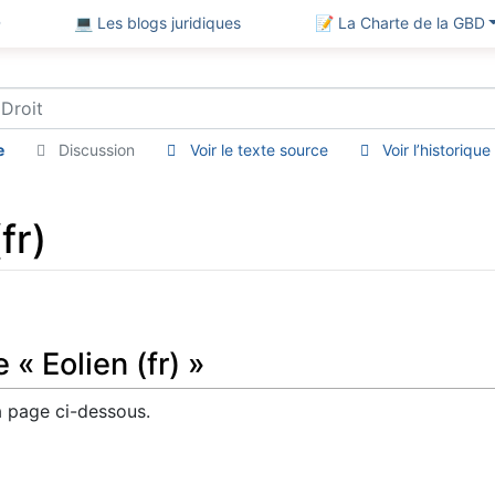
D
💻 Les blogs juridiques
📝 La Charte de la GBD
e
Discussion
Voir le texte source
Voir l’historique
fr)
« Eolien (fr) »
 page ci-dessous.