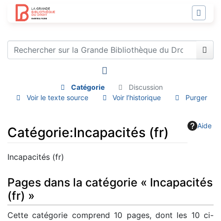
Catégorie
Discussion
Voir le texte source
Voir l’historique
Purger
Aide
Catégorie
:
Incapacités (fr)
Aller à :
navigation
,
rechercher
Incapacités (fr)
Pages dans la catégorie « Incapacités
(fr) »
Cette catégorie comprend 10 pages, dont les 10 ci-