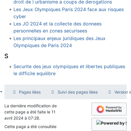
droit de l urbanisme a coups de derogations
Les Jeux Olympiques Paris 2024 face aux risques
cyber
Les JO 2024 et la collecte des donnees
personnelles en zones securisees
Les principaux enjeux juridiques des Jeux
Olympiques de Paris 2024
S
Securite des jeux olympiques et libertes publiques
le difficile equilibre
Pages liées
Suivi des pages liées
Version 
La dernière modification de
cette page a été faite le 11
avril 2024 à 07:28.
Cette page a été consultée