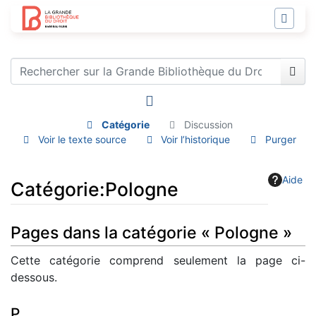
Catégorie
Discussion
Voir le texte source
Voir l’historique
Purger
Aide
Catégorie
:
Pologne
Aller à :
navigation
,
rechercher
Pages dans la catégorie « Pologne »
Cette catégorie comprend seulement la page ci-
dessous.
P