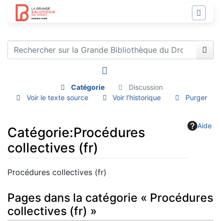
Catégorie
Discussion
Voir le texte source
Voir l’historique
Purger
Aide
Catégorie
:
Procédures
collectives (fr)
Aller à :
navigation
,
rechercher
Procédures collectives (fr)
Pages dans la catégorie « Procédures
collectives (fr) »