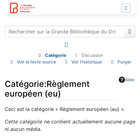
Catégorie
Discussion
Voir le texte source
Voir l’historique
Purger
Aide
Catégorie
:
Règlement
européen (eu)
Aller à :
navigation
,
rechercher
Ceci est la catégorie « Règlement européen (eu) ».
Cette catégorie ne contient actuellement aucune page
ni aucun média.