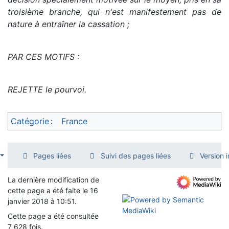
troisième branche, qui n'est manifestement pas de
nature à entraîner la cassation ;
PAR CES MOTIFS :
REJETTE le pourvoi.
Catégorie
:
France
Pages liées
Suivi des pages liées
Version 
La dernière modification de
cette page a été faite le 16
janvier 2018 à 10:51.
Cette page a été consultée
7 628 fois.