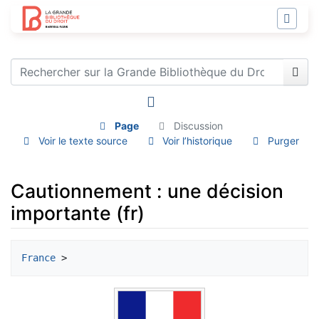
Page
Discussion
Voir le texte source
Voir l’historique
Purger
Cautionnement : une décision
importante (fr)
Aller à :
navigation
,
rechercher
France