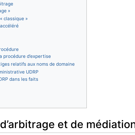
bitrage
age »
 « classique »
 accéléré
procédure
la procédure d’expertise
tiges relatifs aux noms de domaine
ministrative UDRP
DRP dans les faits
 d’arbitrage et de médiatio