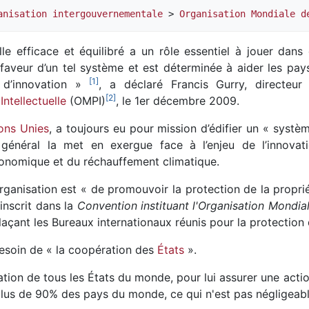
anisation intergouvernementale
 > 
Organisation Mondiale d
le efficace et équilibré a un rôle essentiel à jouer dans
veur d’un tel système et est déterminée à aider les pay
[
1
]
e d’innovation »
, a déclaré Francis Gurry, directeur
[
2
]
ntellectuelle
(OMPI)
, le 1er décembre 2009.
ons Unies
, a toujours eu pour mission d’édifier un « systèm
ur général la met en exergue face à l’enjeu de l’innovat
conomique et du réchauffement climatique.
organisation est « de promouvoir la protection de la propri
 inscrit dans la
Convention instituant l'Organisation Mondiale
mplaçant les Bureaux internationaux réunis pour la protection d
besoin de « la coopération des
États
».
ipation de tous les États du monde, pour lui assurer une acti
lus de 90% des pays du monde, ce qui n'est pas négligeabl