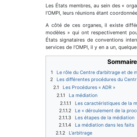
Les États membres, au sein des « organ
l’OMPI, leurs réunions étant coordonnées
A côté de ces organes, il existe dif
modèles » qui ont respectivement pou
États signataires de conventions inte
services de l’OMPI, il y en a un, quelque
Sommaire
1
Le rôle du Centre d’arbitrage et de 
2
Les différentes procédures du Centr
2.1
Les Procédures « ADR »
2.1.1
La médiation
2.1.1.1
Les caractéristiques de la 
2.1.1.2
Le « déroulement de la proc
2.1.1.3
Les étapes de la médiation
2.1.1.4
La médiation dans les faits
2.1.2
L’arbitrage