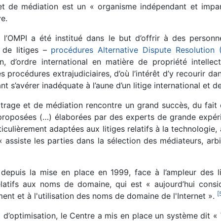
et de médiation est un « organisme indépendant et impar
ve.
 l’OMPI a été institué dans le but d’offrir à des person
 de litiges –
procédures Alternative Dispute Resolution 
 d’ordre international en matière de propriété intelle
 procédures extrajudiciaires, d’où l’intérêt d’y recourir dans
nt s’avérer inadéquate à l’aune d’un litige international et d
rbitrage et de médiation rencontre un grand succès, du fa
 proposées (…) élaborées par des experts de grande expé
ulièrement adaptées aux litiges relatifs à la technologie, 
l « assiste les parties dans la sélection des médiateurs, ar
 depuis la mise en place en 1999, face à l’ampleur des li
elatifs aux noms de domaine, qui est « aujourd’hui consi
[
ement et à l'utilisation des noms de domaine de l'Internet ».
 d’optimisation, le Centre a mis en place un système dit 