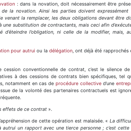
ovation
: dans la novation, doit nécessairement être prése
é de la novation. Ainsi les parties doivent expressément 
le venant la remplacer, les deux obligations devant être di
 une substitution de contractants, mais ceci afin d’exécuter
é d’éteindre l’obligation, ni celle de la modifier, mais, a
ation pour autrui
ou la
délégation
, ont déjà été rapprochés 
de cession conventionnelle de contrat, c’est le silence d
latives à des cessions de contrats bien spécifiques, tel 
es, notamment en cas de
procédure collective
d’une
entrep
issue de la volonté des partenaires contractuels est igno
fréquente.
s effets de ce contrat
».
 l’appréhension de cette opération est malaisée. «
La diffic
à autrui un rapport avec une tierce personne ; c’est cette