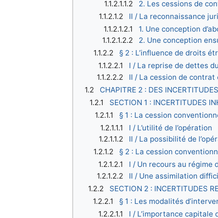
1.1.2.1.1.2
2. Les cessions de con
1.1.2.1.2
II / La reconnaissance jur
1.1.2.1.2.1
1. Une conception d’ab
1.1.2.1.2.2
2. Une conception ensu
1.1.2.2
§ 2 : L’influence de droits é
1.1.2.2.1
I / La reprise de dettes 
1.1.2.2.2
II / La cession de contrat 
1.2
CHAPITRE 2 : DES INCERTITUDE
1.2.1
SECTION 1 : INCERTITUDES 
1.2.1.1
§ 1 : La cession convention
1.2.1.1.1
I / L’utilité de l’opération
1.2.1.1.2
II / La possibilité de l’opé
1.2.1.2
§ 2 : La cession convention
1.2.1.2.1
I / Un recours au régime 
1.2.1.2.2
II / Une assimilation diffic
1.2.2
SECTION 2 : INCERTITUDES R
1.2.2.1
§ 1 : Les modalités d’interv
1.2.2.1.1
I / L’importance capitale 