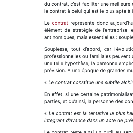
du contrat, c’est faciliter une meilleur
le contrat à celui qui est le plus apte 
Le
contrat
représente donc aujourd’hui 
élément de stratégie de l’entreprise, e
antinomiques, mais essentielles : souples
Souplesse, tout d’abord, car l’évolu
professionnelles ou familiales peuvent c
une telle hypothèse, la personne empêché
prévision. A une époque de grandes muta
«
Le contrat constitue une subtile alchi
En effet, si une certaine patrimonialisa
parties, et qu’ainsi, la personne des co
«
Le contrat est la tentative la plus h
intégrant d’avance dans un acte de pré
Le contrat reste ainsi un outil au se