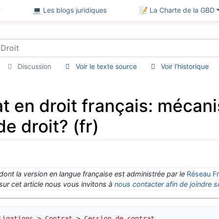
D
💻 Les blogs juridiques
📝 La Charte de la GBD
Discussion
Voir le texte source
Voir l’historique
t en droit français: mécani
e droit? (fr)
 dont la version en langue française est administrée par le
Réseau Fr
ur cet article nous vous invitons à
nous contacter afin de joindre s
ligations
 > 
Contrat
 > 
Cession de contrat