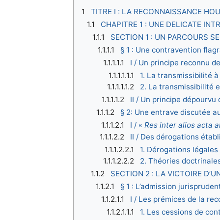
1
TITRE I : LA RECONNAISSANCE H
1.1
CHAPITRE 1 : UNE DELICATE IN
1.1.1
SECTION 1 : UN PARCOURS 
1.1.1.1
§ 1 : Une contravention flagr
1.1.1.1.1
I / Un principe reconnu d
1.1.1.1.1.1
1. La transmissibilité 
1.1.1.1.1.2
2. La transmissibilité e
1.1.1.1.2
II / Un principe dépourvu
1.1.1.2
§ 2: Une entrave discutée au
1.1.1.2.1
I / «
Res inter alios acta 
1.1.1.2.2
II / Des dérogations établ
1.1.1.2.2.1
1. Dérogations légales
1.1.1.2.2.2
2. Théories doctrinale
1.1.2
SECTION 2 : LA VICTOIRE D
1.1.2.1
§ 1 : L’admission jurisprude
1.1.2.1.1
I / Les prémices de la r
1.1.2.1.1.1
1. Les cessions de con