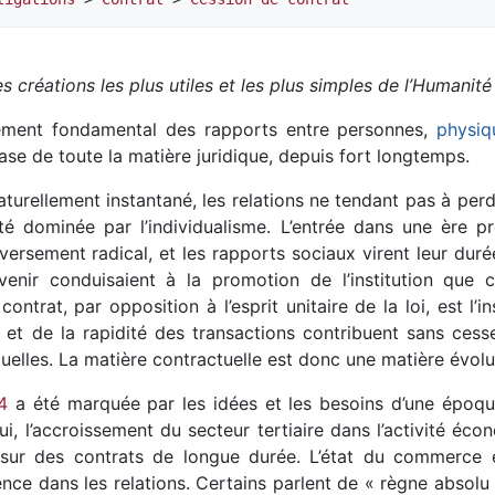
es créations les plus utiles et les plus simples de l’Humanité
lément fondamental des rapports entre personnes,
physiq
 base de toute la matière juridique, depuis fort longtemps.
naturellement instantané, les relations ne tendant pas à perdur
 dominée par l’individualisme. L’entrée dans une ère préin
ersement radical, et les rapports sociaux virent leur durée
avenir conduisaient à la promotion de l’institution que 
ontrat, par opposition à l’esprit unitaire de la loi, est l’i
et de la rapidité des transactions contribuent sans cess
uelles. La matière contractuelle est donc une matière évolu
4
a été marquée par les idées et les besoins d’une époqu
ui, l’accroissement du secteur tertiaire dans l’activité éc
sur des contrats de longue durée. L’état du commerce e
ce dans les relations. Certains parlent de « règne absolu d