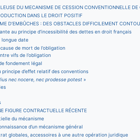
OULEUSE DU MECANISME DE CESSION CONVENTIONNELLE DE
TRODUCTION DANS LE DROIT POSITIF
SEME D’EMBÛCHES : DES OBSTACLES DIFFICILEMENT CONTO
ante au principe d’incessibilité des dettes en droit français
e longue date
à cause de mort de l’obligation
ntre vifs de l’obligation
 de fondement légal
 principe d’effet relatif des conventions
alius nec nocere, nec prodesse potest
»
ies
s
’UNE FIGURE CONTRACTUELLE RÉCENTE
ntielle du mécanisme
econnaissance d’un mécanisme général
trat globales, accessoires à une autre opération juridique