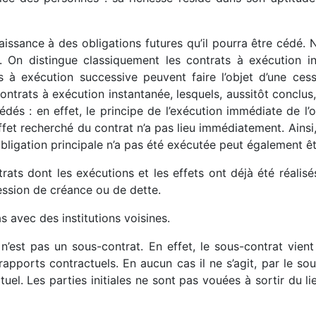
aissance à des obligations futures qu’il pourra être cédé. 
 On distingue classiquement les contrats à exécution in
ts à exécution successive peuvent faire l’objet d’une ces
ontrats à exécution instantanée, lesquels, aussitôt conclu
dés : en effet, le principe de l’exécution immédiate de l’o
effet recherché du contrat n’a pas lieu immédiatement. Ainsi, 
’obligation principale n’a pas été exécutée peut également ê
ts dont les exécutions et les effets ont déjà été réalisés,
ession de créance ou de dette.
 avec des institutions voisines.
n’est pas un sous-contrat. En effet, le sous-contrat vient
rapports contractuels. En aucun cas il ne s’agit, par le so
el. Les parties initiales ne sont pas vouées à sortir du li