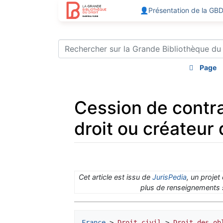
👤Présentation de la GB
Page
Cession de contra
droit ou créateur d
Aller à :
navigation
,
rechercher
Cet article est issu de
JurisPedia
, un projet
plus de renseignements s
France
 > 
Droit civil
 > 
Droit des ob