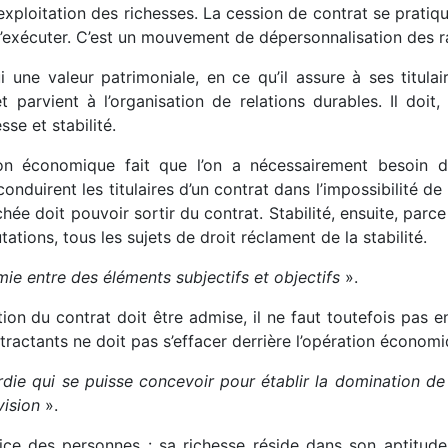
e exploitation des richesses. La cession de contrat se pratiq
à l’exécuter. C’est un mouvement de dépersonnalisation des r
une valeur patrimoniale, en ce qu’il assure à ses titulair
t parvient à l’organisation de relations durables. Il doit
se et stabilité.
tion économique fait que l’on a nécessairement besoin d
onduirent les titulaires d’un contrat dans l’impossibilité d
e doit pouvoir sortir du contrat. Stabilité, ensuite, parce
tions, tous les sujets de droit réclament de la stabilité.
mie entre des éléments subjectifs et objectifs
».
tion du contrat doit être admise, il ne faut toutefois pas e
ntractants ne doit pas s’effacer derrière l’opération économ
ardie qui se puisse concevoir pour établir la domination de 
vision
».
rvice des personnes : sa richesse réside dans son aptitud