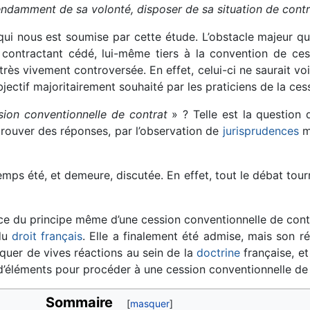
ndamment de sa volonté, disposer de sa situation de contr
n qui nous est soumise par cette étude. L’obstacle majeur 
u contractant cédé, lui-même tiers à la convention de ce
rès vivement controversée. En effet, celui-ci ne saurait vo
’objectif majoritairement souhaité par les praticiens de la ce
sion conventionnelle de contrat
» ? Telle est la question 
trouver des réponses, par l’observation de
jurisprudences
mu
temps été, et demeure, discutée. En effet, tout le débat tou
e du principe même d’une cession conventionnelle de contrat
 du
droit français
. Elle a finalement été admise, mais son r
voquer de vives réactions au sein de la
doctrine
française, et 
éléments pour procéder à une cession conventionnelle de 
Sommaire