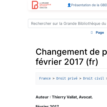
👤Présentation de la GB
Page
Changement de pré
février 2017 (fr)
Aller à :
navigation
,
rechercher
France
 > 
Droit privé
 > 
Droit civil
 
Auteur : Thierry Vallat, Avocat.
Février 2017