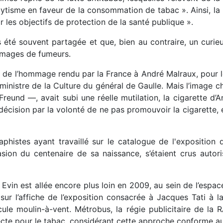
ytisme en faveur de la consommation de tabac ». Ainsi, la 
les objectifs de protection de la santé publique ».
 été souvent partagée et que, bien au contraire, un curi
 images de fumeurs.
e de l’hommage rendu par la France à André Malraux, pour l
en ministre de la Culture du général de Gaulle. Mais l’image
Freund —, avait subi une réelle mutilation, la cigarette d’
décision par la volonté de ne pas promouvoir la cigarette, 
histes ayant travaillé sur le catalogue de l'exposition 
sion du centenaire de sa naissance, s’étaient crus autori
oi Evin est allée encore plus loin en 2009, au sein de l’esp
 sur l’affiche de l’exposition consacrée à Jacques Tati à 
cule moulin-à-vent. Métrobus, la régie publicitaire de la R
recte pour le tabac, considérant cette approche conforme aux