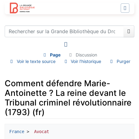
Page
Discussion
Voir le texte source
Voir l’historique
Purger
Comment défendre Marie-
Antoinette ? La reine devant le
Tribunal criminel révolutionnaire
(1793) (fr)
Aller à :
navigation
,
rechercher
France
 > 
 Avocat