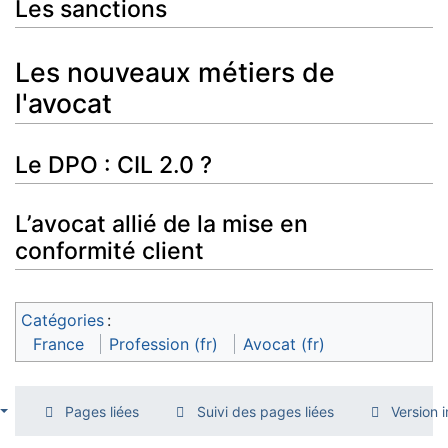
Les sanctions
Les nouveaux métiers de
l'avocat
Le DPO : CIL 2.0 ?
L’avocat allié de la mise en
conformité client
Catégories
:
France
Profession (fr)
Avocat (fr)
Pages liées
Suivi des pages liées
Version 