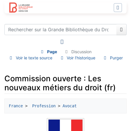
Page
Discussion
Voir le texte source
Voir l’historique
Purger
Commission ouverte : Les
nouveaux métiers du droit (fr)
Aller à :
navigation
,
rechercher
France
 > 
 Profession
 > 
Avocat