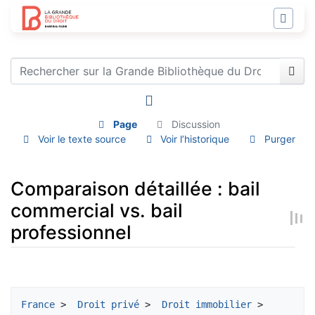
Page
Discussion
Voir le texte source
Voir l’historique
Purger
Comparaison détaillée : bail
commercial vs. bail
professionnel
Aller à :
navigation
,
rechercher
France
 > 
 Droit privé
 > 
 Droit immobilier
 > 