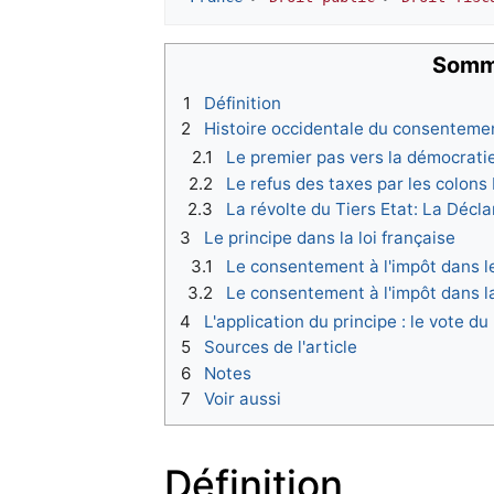
Somm
1
Définition
2
Histoire occidentale du consentemen
2.1
Le premier pas vers la démocrati
2.2
Le refus des taxes par les colons
2.3
La révolte du Tiers Etat: La Décl
3
Le principe dans la loi française
3.1
Le consentement à l'impôt dans le
3.2
Le consentement à l'impôt dans la
4
L'application du principe : le vote d
5
Sources de l'article
6
Notes
7
Voir aussi
Définition