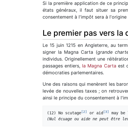
Si la première application de ce princ
états généraux, il faut situer sa prem
consentement à l'impôt sera à l'origine 
Le premier pas vers la
Le 15 juin 1215 en Angleterre, au term
signer la Magna Carta (
grande chart
individus. Originellement une réitératio
passages entiers,
la Magna Carta
est c
démocraties parlementaires.
Une des raisons qui menèrent les barons
levée de nouvelles taxes ; on retrouve
ainsi le principe du consentement à l'im
[
2
]
[
3
]
(12) No scutage
 or aid
(Nul écuage ou aide ne peut être le