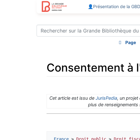
👤Présentation de la GB
Page
Consentement à l'
Aller à :
navigation
,
rechercher
Cet article est issu de
JurisPedia
, un projet
plus de renseignements s
France
 > 
Droit public
 > 
Droit fisc