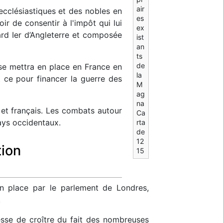
air
 ecclésiastiques et des nobles en
es
r de consentir à l'impôt qui lui
ex
ard Ier d’Angleterre et composée
ist
an
ts
de
 se mettra en place en France en
la
t ce pour financer la guerre des
M
ag
na
 et français. Les combats autour
Ca
pays occidentaux.
rta
de
12
tion
15
en place par le parlement de Londres,
.
cesse de croître du fait des nombreuses