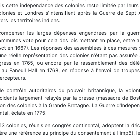
 cette indépendance des colonies reste limitée par leurs st
olonies et Londres s'intensifient après la Guerre de Sept
rs les territoires indiens.
ompenser les larges dépenses engendrées par la guerre
mmunes vote pour cela des lois mettant en place, entre au
t en 1667). Les réponses des assemblées à ces mesures so
ne réelle représentation des colonies n'étant pas assurée à
gress en 1765, ou encore par le rassemblement des dél
u Faneuil Hall en 1768, en réponse à l'envoi de troupes
ercepteurs.
e contrôle autoritaires du pouvoir britannique, la volo
incidents largement relayés par la presse (massacre de Bo
ion des colonies à la Grande Bretagne. La Guerre d'Indépen
tal, éclate en 1775.
s 13 colonies, réunis en congrès continental, adoptent la d
ère une référence au principe du consentement à l'impôt, l