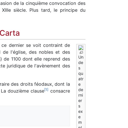
ccasion de la cinquième convocation des
XIIIe siècle. Plus tard, le principe du
Carta
 ce dernier se voit contraint de
d de l'église, des nobles et des
Un
) de 1100 dont elle reprend des
de
te juridique de l'avènement des
s
qu
atr
raire des droits féodaux, dont la
e
de
[
1
]
. La douzième clause
consacre
rni
er
s
ex
e
m
pl