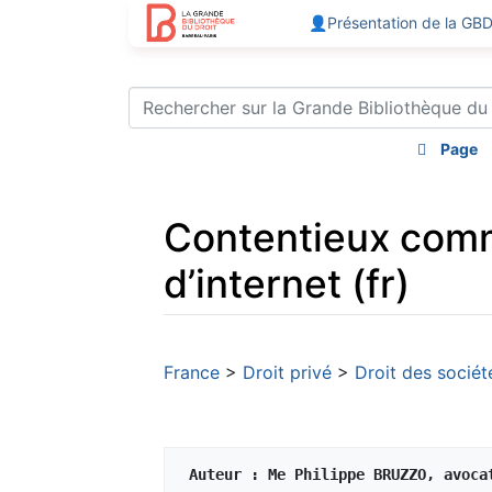
👤Présentation de la GB
Page
Contentieux comme
d’internet (fr)
Aller à :
navigation
,
rechercher
France
>
Droit privé
>
Droit des sociét
 Auteur : Me Philippe BRUZZO, avoca