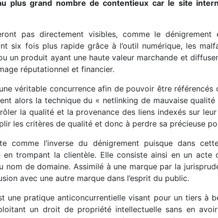
u au plus grand nombre de contentieux car le site int
seront pas directement visibles, comme le dénigrement 
nt six fois plus rapide grâce à l’outil numérique, les malf
e ou un produit ayant une haute valeur marchande et diffuse
age réputationnel et financier.
 à une véritable concurrence afin de pouvoir être référencé
ent alors la technique du « netlinking de mauvaise qualité »
ler la qualité et la provenance des liens indexés sur leur 
plir les critères de qualité et donc à perdre sa précieuse po
nte comme l’inverse du dénigrement puisque dans cette
 en trompant la clientèle. Elle consiste ainsi en un acte d
au nom de domaine. Assimilé à une marque par la jurispruden
ion avec une autre marque dans l’esprit du public.
t une pratique anticoncurrentielle visant pour un tiers à 
ploitant un droit de propriété intellectuelle sans en avoir 