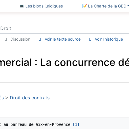
D
💻 Les blogs juridiques
📝 La Charte de la GBD
Discussion
Voir le texte source
Voir l’historique
rcial : La concurrence dél
és
>
Droit des contrats
t au barreau de Aix-en-Provence 
[1]