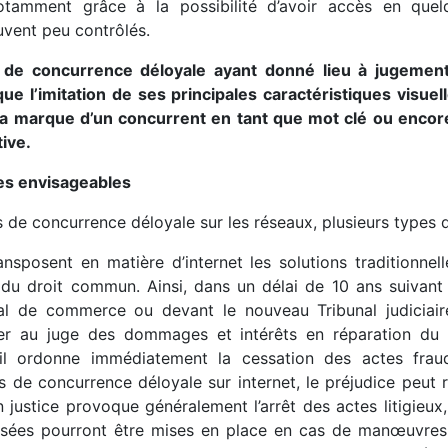
, notamment grâce à la possibilité d’avoir accès en qu
uvent peu contrôlés.
 de concurrence déloyale ayant donné lieu à jugement
ue l’imitation de ses principales caractéristiques visuell
de la marque d’un concurrent en tant que mot clé ou encor
ive.
ues envisageables
s de concurrence déloyale sur les réseaux, plusieurs type
nsposent en matière d’internet les solutions traditionnell
s du droit commun. Ainsi, dans un délai de 10 ans suivant
l de commerce ou devant le nouveau Tribunal judiciaire 
 au juge des dommages et intérêts en réparation du p
il ordonne immédiatement la cessation des actes fraudu
de concurrence déloyale sur internet, le préjudice peut 
n justice provoque généralement l’arrêt des actes litigieux
lisées pourront être mises en place en cas de manœuvres m