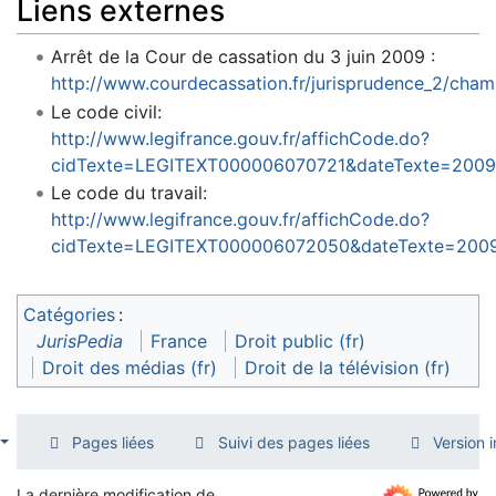
Liens externes
Arrêt de la Cour de cassation du 3 juin 2009 :
http://www.courdecassation.fr/jurisprudence_2/cham
Le code civil:
http://www.legifrance.gouv.fr/affichCode.do?
cidTexte=LEGITEXT000006070721&dateTexte=2009
Le code du travail:
http://www.legifrance.gouv.fr/affichCode.do?
cidTexte=LEGITEXT000006072050&dateTexte=200
Catégories
:
JurisPedia
France
Droit public (fr)
Droit des médias (fr)
Droit de la télévision (fr)
Pages liées
Suivi des pages liées
Version 
La dernière modification de