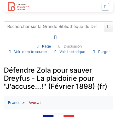
Page
Discussion
Voir le texte source
Voir l’historique
Purger
Défendre Zola pour sauver
Dreyfus - La plaidoirie pour
"J'accuse...!" (Février 1898) (fr)
Aller à :
navigation
,
rechercher
France
 > 
 Avocat