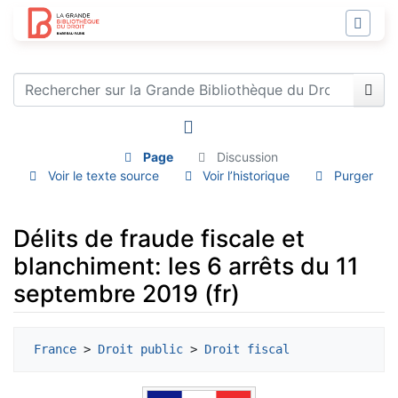
Page
Discussion
Voir le texte source
Voir l’historique
Purger
Délits de fraude fiscale et
blanchiment: les 6 arrêts du 11
septembre 2019 (fr)
Aller à :
navigation
,
rechercher
France
 > 
Droit public
 > 
Droit fiscal