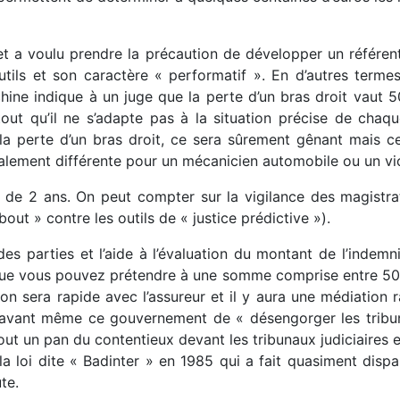
t a voulu prendre la précaution de développer un référentie
tils et son caractère « performatif ». En d’autres terme
chine indique à un juge que la perte d’un bras droit vaut 5
out qu’il ne s’adapte pas à la situation précise de chaque 
 la perte d’un bras droit, ce sera sûrement gênant mais 
otalement différente pour un mécanicien automobile ou un vi
e de 2 ans. On peut compter sur la vigilance des magistr
ut » contre les outils de « justice prédictive »).
des parties et l’aide à l’évaluation du montant de l’indemn
ue vous pouvez prétendre à une somme comprise entre 50 0
ion sera rapide avec l’assureur et il y aura une médiation
 avant même ce gouvernement de « désengorger les tribun
tout un pan du contentieux devant les tribunaux judiciaires e
 loi dite « Badinter » en 1985 qui a fait quasiment dispara
te.