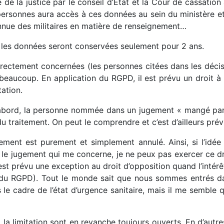
 de la justice par le conseil d’État et la Cour de cassation
 personnes aura accès à ces données au sein du ministère et
onnue des militaires en matière de renseignement…
), les données seront conservées seulement pour 2 ans.
rectement concernées (les personnes citées dans les décis
 beaucoup. En application du RGPD, il est prévu un droit à l
tation.
D’abord, la personne nommée dans un jugement « mangé par
du traitement. On peut le comprendre et c’est d’ailleurs prév
itement est purement et simplement annulé. Ainsi, si l’id
r le jugement qui me concerne, je ne peux pas exercer ce dr
est prévu une exception au droit d’opposition quand l’inté
3 du RGPD). Tout le monde sait que nous sommes entrés dan
le cadre de l’état d’urgence sanitaire, mais il me semble 
 à la limitation sont en revanche toujours ouverts. En d’autr