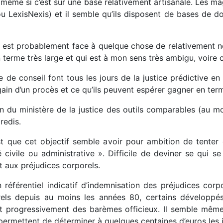
même si c’est sur une base relativement artisanale. Les ma
u LexisNexis) et il semble qu’ils disposent de bases de do
on est probablement face à quelque chose de relativement n
n terme très large et qui est à mon sens très ambigu, voire c
e de conseil font tous les jours de la justice prédictive en
 gain d’un procès et ce qu’ils peuvent espérer gagner en te
in du ministère de la justice des outils comparables (au mo
redis.
 que cet objectif semble avoir pour ambition de tenter d
civile ou administrative ». Difficile de deviner se qui se
t aux préjudices corporels.
 référentiel indicatif d’indemnisation des préjudices cor
rels depuis au moins les années 80, certains développé
t progressivement des barèmes officieux. Il semble même 
i permettent de déterminer à quelques centaines d’euros les