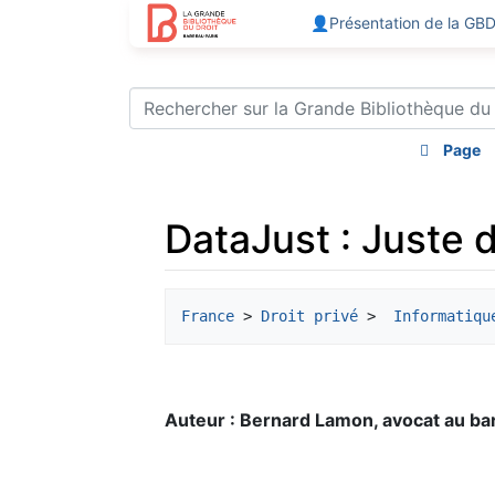
👤Présentation de la GB
Page
DataJust : Juste de
Aller à :
navigation
,
rechercher
France
 > 
Droit privé
 > 
 Informatiqu
Auteur : Bernard Lamon, avocat au b