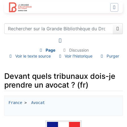
Page
Discussion
Voir le texte source
Voir l’historique
Purger
Devant quels tribunaux dois-je
prendre un avocat ? (fr)
Aller à :
navigation
,
rechercher
France
 > 
 Avocat