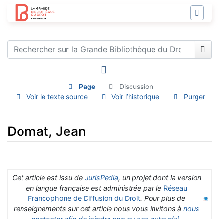
Page
Discussion
Voir le texte source
Voir l’historique
Purger
Domat, Jean
Aller à :
navigation
,
rechercher
Cet article est issu de
JurisPedia
, un projet dont la version
en langue française est administrée par le
Réseau
Francophone de Diffusion du Droit
. Pour plus de
renseignements sur cet article nous vous invitons à
nous
contacter afin de joindre son ou ses auteur(s)
.