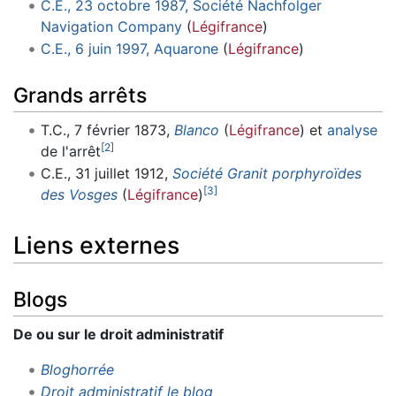
C.E., 23 octobre 1987, Société Nachfolger
Navigation Company
(
Légifrance
)
C.E., 6 juin 1997, Aquarone
(
Légifrance
)
Grands arrêts
T.C., 7 février 1873,
Blanco
(
Légifrance
) et
analyse
[
2
]
de l'arrêt
C.E., 31 juillet 1912,
Société Granit porphyroïdes
[
3
]
des Vosges
(
Légifrance
)
Liens externes
Blogs
De ou sur le droit administratif
Bloghorrée
Droit administratif le blog