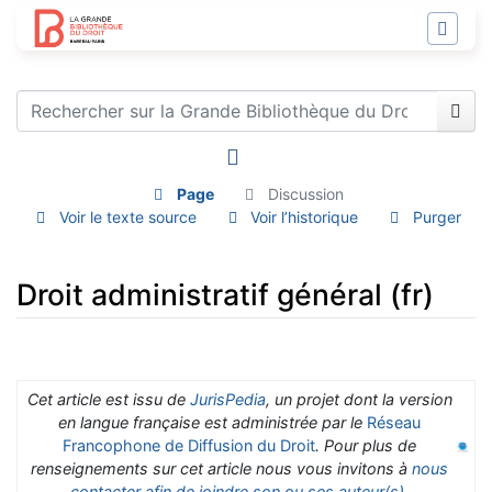
Page
Discussion
Voir le texte source
Voir l’historique
Purger
Droit administratif général (fr)
Aller à :
navigation
,
rechercher
Cet article est issu de
JurisPedia
, un projet dont la version
en langue française est administrée par le
Réseau
Francophone de Diffusion du Droit
. Pour plus de
renseignements sur cet article nous vous invitons à
nous
contacter afin de joindre son ou ses auteur(s)
.