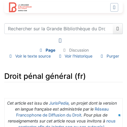
Page
Discussion
Voir le texte source
Voir l’historique
Purger
Droit pénal général (fr)
Aller à :
navigation
,
rechercher
Cet article est issu de
JurisPedia
, un projet dont la version
en langue française est administrée par le
Réseau
Francophone de Diffusion du Droit
. Pour plus de
renseignements sur cet article nous vous invitons à
nous
contacter afin de joindre son ou ses auteur(s)
.