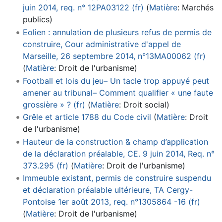
juin 2014, req. n° 12PA03122 (fr)
(
Matière
:
Marchés
publics
)
Eolien : annulation de plusieurs refus de permis de
construire, Cour administrative d'appel de
Marseille, 26 septembre 2014, n°13MA00062 (fr)
(
Matière
:
Droit de l'urbanisme
)
Football et lois du jeu– Un tacle trop appuyé peut
amener au tribunal– Comment qualifier « une faute
grossière » ? (fr)
(
Matière
:
Droit social
)
Grêle et article 1788 du Code civil
(
Matière
:
Droit
de l'urbanisme
)
Hauteur de la construction & champ d’application
de la déclaration préalable, CE. 9 juin 2014, Req. n°
373.295 (fr)
(
Matière
:
Droit de l'urbanisme
)
Immeuble existant, permis de construire suspendu
et déclaration préalable ultérieure, TA Cergy-
Pontoise 1er août 2013, req. n°1305864 -16 (fr)
(
Matière
:
Droit de l'urbanisme
)