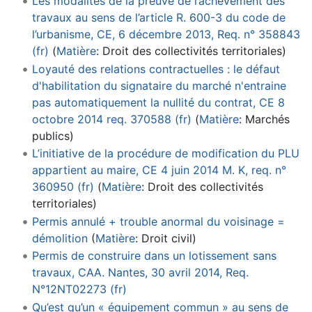
Les modalités de la preuve de l’achèvement des
travaux au sens de l’article R. 600-3 du code de
l’urbanisme, CE, 6 décembre 2013, Req. n° 358843
(fr)
(
Matière
:
Droit des collectivités territoriales
)
Loyauté des relations contractuelles : le défaut
d'habilitation du signataire du marché n'entraine
pas automatiquement la nullité du contrat, CE 8
octobre 2014 req. 370588 (fr)
(
Matière
:
Marchés
publics
)
L’initiative de la procédure de modification du PLU
appartient au maire, CE 4 juin 2014 M. K, req. n°
360950 (fr)
(
Matière
:
Droit des collectivités
territoriales
)
Permis annulé + trouble anormal du voisinage =
démolition
(
Matière
:
Droit civil
)
Permis de construire dans un lotissement sans
travaux, CAA. Nantes, 30 avril 2014, Req.
N°12NT02273 (fr)
Qu’est qu’un « équipement commun » au sens de