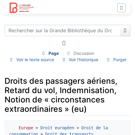
Page
Discussion
Voir le texte source
Voir l’historique
Purger
Droits des passagers aériens,
Retard du vol, Indemnisation,
Notion de « circonstances
extraordinaires » (eu)
Aller à :
navigation
,
rechercher
Europe
 > 
Droit européen
 > 
Droit de la 
consommation
 > 
Droit des transports