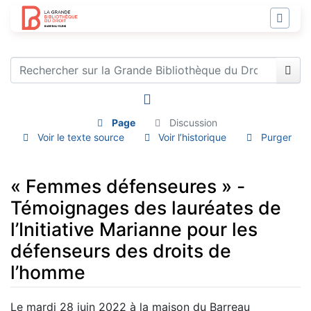
Page
Discussion
Voir le texte source
Voir l’historique
Purger
« Femmes défenseures » -
Témoignages des lauréates de
l’Initiative Marianne pour les
défenseurs des droits de
l’homme
Aller à :
navigation
,
rechercher
Le mardi 28 juin 2022 à la maison du Barreau