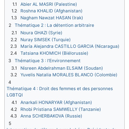
1.1
Abier AL MASRI (Palestine)
1.2
Roshna KHALID (Afghanistan)
1.3
Nagham Nawzat HASAN (Irak)
2
Thématique 2 : La détention arbitraire
2.1
Noura GHAZI (Syrie)
2.2
Nuray SIMSEK (Turquie)
2.3
María Alejandra CASTILLO GARCIA (Nicaragua)
2.4
Tatsiana KHOMICH (Biélorussie)
3
Thématique 3 : l’Environnement
3.1
Nisreen Abdelrahman ELSAIM (Soudan)
3.2
Yuvelis Natalia MORALES BLANCO (Colombie)
4
Thématique 4 : Droit des femmes et des personnes
LGBTQI
4.1
Anarkali HONARYAR (Afghanistan)
4.2
Rhobi Pristiana SAMWELLY (Tanzanie)
4.3
Anna SCHERBAKOVA (Russie)
5