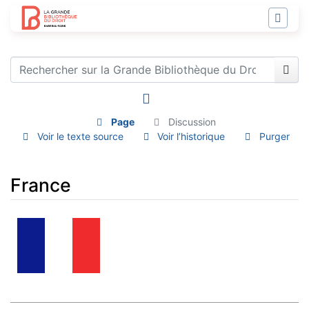
Page
Discussion
Voir le texte source
Voir l’historique
Purger
France
Aller à :
navigation
,
rechercher