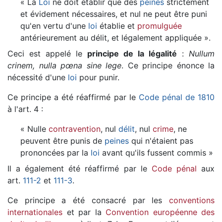
« La
Loi
ne doit établir que des
peines
strictement
et évidement nécessaires, et nul ne peut être puni
qu'en vertu d'une
loi
établie et
promulguée
antérieurement au délit, et légalement appliquée ».
Ceci est appelé le
principe de la légalité
:
Nullum
crinem, nulla pœna sine lege
. Ce principe énonce la
nécessité d'une
loi
pour punir.
Ce principe a été réaffirmé par le
Code pénal de 1810
à l'art. 4 :
« Nulle
contravention
, nul
délit
, nul
crime
, ne
peuvent être punis de
peines
qui n'étaient pas
prononcées par la
loi
avant qu'ils fussent commis »
Il a également été réaffirmé par le
Code pénal
aux
art.
111-2
et
111-3
.
Ce principe a été consacré par les
conventions
internationales
et par la
Convention européenne des