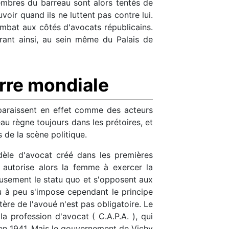
membres du barreau sont alors tentés de
voir quand ils ne luttent pas contre lui.
combat aux côtés d'avocats républicains.
arant ainsi, au sein même du Palais de
erre mondiale
paraissent en effet comme des acteurs
eau règne toujours dans les prétoires, et
s de la scène politique.
modèle d'avocat créé dans les premières
 autorise alors la femme à exercer la
lousement le statu quo et s'opposent aux
 à peu s'impose cependant le principe
tère de l'avoué n'est pas obligatoire. Le
la profession d'avocat ( C.A.P.A. ), qui
éé en 1941. Mais le gouvernement de Vichy