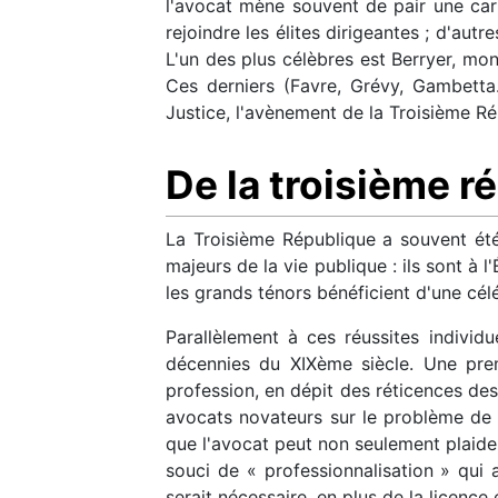
l'avocat mène souvent de pair une carr
rejoindre les élites dirigeantes ; d'aut
L'un des plus célèbres est Berryer, mon
Ces derniers (Favre, Grévy, Gambetta.
Justice, l'avènement de la Troisième R
De la troisième r
La Troisième République a souvent ét
majeurs de la vie publique : ils sont à 
les grands ténors bénéficient d'une célé
Parallèlement à ces réussites individu
décennies du XIXème siècle. Une prem
profession, en dépit des réticences des
avocats novateurs sur le problème de
que l'avocat peut non seulement plaider,
souci de « professionnalisation » qui a
serait nécessaire, en plus de la licence