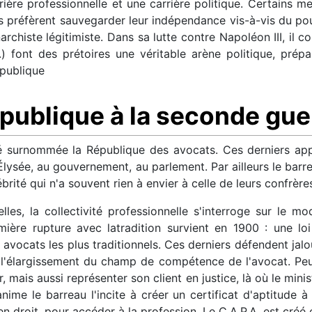
ière professionnelle et une carrière politique. Certains 
res préfèrent sauvegarder leur indépendance vis-à-vis du pou
archiste légitimiste. Dans sa lutte contre Napoléon III, il 
) font des prétoires une véritable arène politique, prép
épublique
épublique à la seconde gu
é surnommée la République des avocats. Ces derniers ap
l'Élysée, au gouvernement, au parlement. Par ailleurs le barr
brité qui n'a souvent rien à envier à celle de leurs confrère
elles, la collectivité professionnelle s'interroge sur le 
ière rupture avec latradition survient en 1900 : une loi
 avocats les plus traditionnels. Ces derniers défendent ja
 l'élargissement du champ de compétence de l'avocat. Peu
 mais aussi représenter son client en justice, là où le minis
nime le barreau l'incite à créer un certificat d'aptitude à 
 en droit, pour accéder à la profession. Le C.A.P.A. est cr