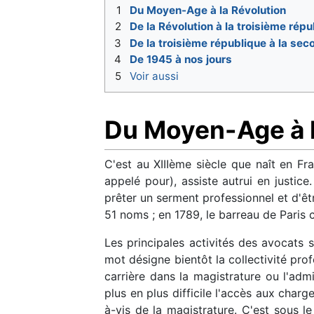
1
Du Moyen-Age à la Révolution
2
De la Révolution à la troisième rép
3
De la troisième république à la se
4
De 1945 à nos jours
5
Voir aussi
Du Moyen-Age à l
C'est au XIIIème siècle que naît en Fr
appelé pour), assiste autrui en justic
prêter un serment professionnel et d'êtr
51 noms ; en 1789, le barreau de Pari
Les principales activités des avocats so
mot désigne bientôt la collectivité pro
carrière dans la magistrature ou l'adm
plus en plus difficile l'accès aux char
à-vis de la magistrature. C'est sous le