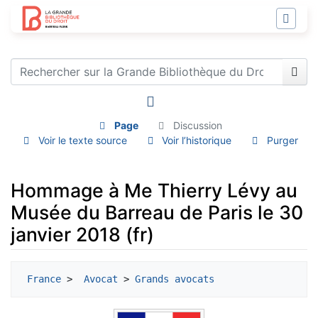
Page
Discussion
Voir le texte source
Voir l’historique
Purger
Hommage à Me Thierry Lévy au
Musée du Barreau de Paris le 30
janvier 2018 (fr)
Aller à :
navigation
,
rechercher
France
 > 
 Avocat
 > 
Grands avocats