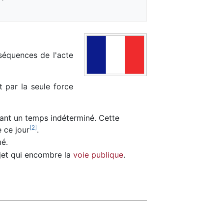
équences de l'acte
 par la seule force
ndant un temps indéterminé. Cette
[
2
]
e ce jour
.
é.
jet qui encombre la
voie publique
.