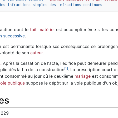
des infractions simples des infractions continues
raction dont le
fait matériel
est accompli même si les cons
on successive
.
on est permanente lorsque ses conséquences se prolongent
 volonté de son
auteur
.
s
. Après la cessation de l'acte, l'édifice peut demeurer pe
[
1
]
lie dès la fin de la construction
. La prescription court d
ent consommé au jour où le deuxième
mariage
est consomm
oie publique
suppose le dépôt sur la voie publique d'un ob
es
° 229