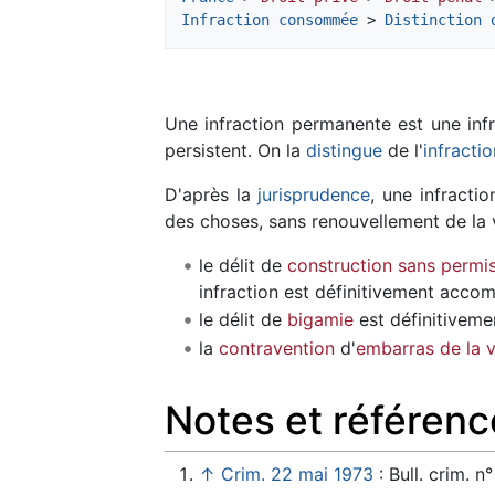
Infraction consommée
 > 
Distinction 
Une infraction permanente est une inf
persistent. On la
distingue
de l'
infracti
D'après la
jurisprudence
, une infracti
des choses, sans renouvellement de la
le délit de
construction sans permi
infraction est définitivement accomp
le délit de
bigamie
est définitivem
la
contravention
d'
embarras de la v
Notes et référenc
↑
Crim. 22 mai 1973
: Bull. crim. n