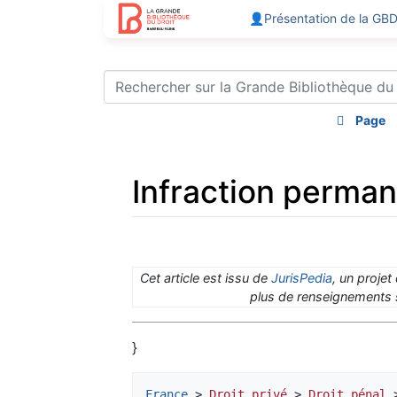
👤Présentation de la GB
Page
Infraction perman
Aller à :
navigation
,
rechercher
Cet article est issu de
JurisPedia
, un projet
plus de renseignements s
}
France
 > 
Droit privé
 > 
Droit pénal
 