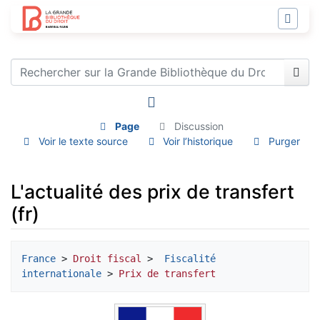
Page
Discussion
Voir le texte source
Voir l’historique
Purger
L'actualité des prix de transfert
(fr)
Aller à :
navigation
,
rechercher
France
 > 
Droit fiscal
 > 
 Fiscalité 
internationale
 > 
Prix de transfert