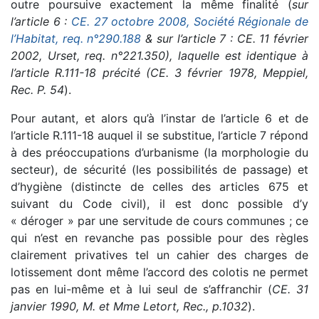
outre poursuive exactement la même finalité (
sur
l’article 6 :
CE. 27 octobre 2008, Société Régionale de
l’Habitat, req. n°290.188
& sur l’article 7 : CE. 11 février
2002, Urset, req. n°221.350), laquelle est identique à
l’article R.111-18 précité (CE. 3 février 1978, Meppiel,
Rec. P. 54
).
Pour autant, et alors qu’à l’instar de l’article 6 et de
l’article R.111-18 auquel il se substitue, l’article 7 répond
à des préoccupations d’urbanisme (la morphologie du
secteur), de sécurité (les possibilités de passage) et
d’hygiène (distincte de celles des articles 675 et
suivant du Code civil), il est donc possible d’y
« déroger » par une servitude de cours communes ; ce
qui n’est en revanche pas possible pour des règles
clairement privatives tel un cahier des charges de
lotissement dont même l’accord des colotis ne permet
pas en lui-même et à lui seul de s’affranchir (
CE. 31
janvier 1990, M. et Mme Letort, Rec., p.1032
).