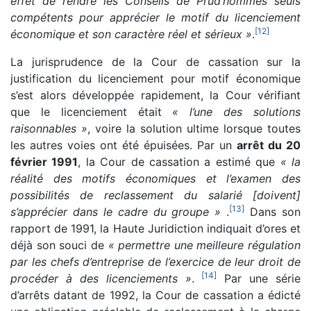
effet de rendre les Conseils de Prud’hommes seuls
compétents pour apprécier le motif du licenciement
[
12
]
économique et son caractère réel et sérieux »
.
La jurisprudence de la Cour de cassation sur la
justification du licenciement pour motif économique
s’est alors développée rapidement, la Cour vérifiant
que le licenciement était
« l’une des solutions
raisonnables »
, voire la solution ultime lorsque toutes
les autres voies ont été épuisées. Par un
arrêt du 20
février 1991
, la Cour de cassation a estimé que
« la
réalité des motifs économiques et l’examen des
possibilités de reclassement du salarié [doivent]
[
13
]
s’apprécier dans le cadre du groupe »
.
Dans son
rapport de 1991, la Haute Juridiction indiquait d’ores et
déjà son souci de
« permettre une meilleure régulation
par les chefs d’entreprise de l’exercice de leur droit de
[
14
]
procéder à des licenciements »
.
Par une série
d’arrêts datant de 1992, la Cour de cassation a édicté