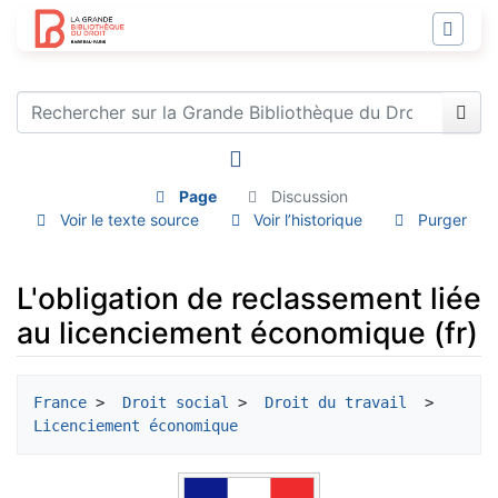
Page
Discussion
Voir le texte source
Voir l’historique
Purger
L'obligation de reclassement liée
au licenciement économique (fr)
Aller à :
navigation
,
rechercher
France
 > 
 Droit social
 > 
 Droit du travail 
 > 
Licenciement économique