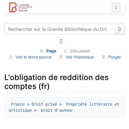
Page
Discussion
Voir le texte source
Voir l’historique
Purger
L'obligation de reddition des
comptes (fr)
Aller à :
navigation
,
rechercher
France
 > 
Droit privé
 > 
 Propriété littéraire et 
artistique
 > 
 Droit d'auteur