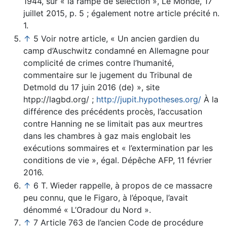
1944, sur « la rampe de sélection », Le Monde, 17
juillet 2015, p. 5 ; également notre article précité n.
1.
↑
5 Voir notre article, « Un ancien gardien du
camp d’Auschwitz condamné en Allemagne pour
complicité de crimes contre l’humanité,
commentaire sur le jugement du Tribunal de
Detmold du 17 juin 2016 (de) », site
htpp://lagbd.org/ ;
http://jupit.hypotheses.org/
À la
différence des précédents procès, l’accusation
contre Hanning ne se limitait pas aux meurtres
dans les chambres à gaz mais englobait les
exécutions sommaires et « l’extermination par les
conditions de vie », égal. Dépêche AFP, 11 février
2016.
↑
6 T. Wieder rappelle, à propos de ce massacre
peu connu, que le Figaro, à l’époque, l’avait
dénommé « L’Oradour du Nord ».
↑
7 Article 763 de l’ancien Code de procédure