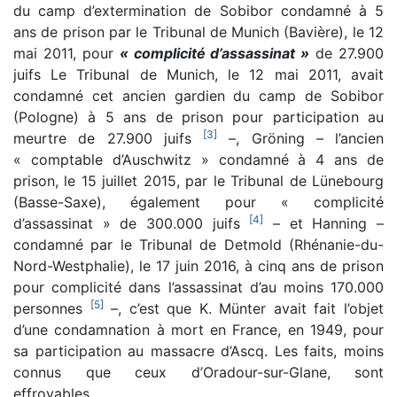
du camp d’extermination de Sobibor condamné à 5
ans de prison par le Tribunal de Munich (Bavière), le 12
mai 2011, pour
« complicité d’assassinat »
de 27.900
juifs Le Tribunal de Munich, le 12 mai 2011, avait
condamné cet ancien gardien du camp de Sobibor
(Pologne) à 5 ans de prison pour participation au
[
3
]
meurtre de 27.900 juifs
–, Gröning – l’ancien
« comptable d’Auschwitz » condamné à 4 ans de
prison, le 15 juillet 2015, par le Tribunal de Lünebourg
(Basse-Saxe), également pour « complicité
[
4
]
d’assassinat » de 300.000 juifs
– et Hanning –
condamné par le Tribunal de Detmold (Rhénanie-du-
Nord-Westphalie), le 17 juin 2016, à cinq ans de prison
pour complicité dans l’assassinat d’au moins 170.000
[
5
]
personnes
–, c’est que K. Münter avait fait l’objet
d’une condamnation à mort en France, en 1949, pour
sa participation au massacre d’Ascq. Les faits, moins
connus que ceux d’Oradour-sur-Glane, sont
effroyables.