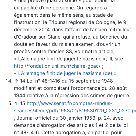
« une preuve quasi absolue » pour établir la
culpabilité d’une personne. On regardera
également dans le même sens, au stade de
l’instruction, le Tribunal régional de Cologne, le 9
décembre 2014, dans l’affaire de l’ancien mitrailleur
d’Oradour-sur-Glane, qui a refusé, au bénéfice du
doute en faveur du mis en examen, d’ouvrir un
procès contre l’ancien SS, voir notre article,
« L’Allemagne finit de juger le nazisme », III, site
http://fondation.unilim.fr/chaire-gcac/
;
« L’Allemagne finit de juger le nazisme (de) »
↑
14 Loi n° 48-1416 du 15 septembre 1948
modifiant et complétant l’ordonnance du 28 août
1944 relative à la répression des crimes de guerre.
↑
15
http://www.senat.fr/comptes-rendus-
seances/4eme/pdf/1953/01/S19530129_0231_0270.p
, Journal officiel du 30 janvier 1953, p. 24, avec
demande d’abrogation des articles 1 et 2 de la loi
n° 48-1416. Cette abrogation a, en partie, pour