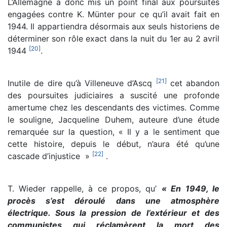
L’Allemagne a donc mis un point final aux poursuites
engagées contre K. Münter pour ce qu’il avait fait en
1944. Il appartiendra désormais aux seuls historiens de
déterminer son rôle exact dans la nuit du 1er au 2 avril
[
20
]
1944
.
[
21
]
Inutile de dire qu’à Villeneuve d’Ascq
cet abandon
des poursuites judiciaires a suscité une profonde
amertume chez les descendants des victimes. Comme
le souligne, Jacqueline Duhem, auteure d’une étude
remarquée sur la question, « Il y a le sentiment que
cette histoire, depuis le début, n’aura été qu’une
[
22
]
cascade d’injustice »
.
T. Wieder rappelle, à ce propos, qu’
« En 1949, le
procès s’est déroulé dans une atmosphère
électrique. Sous la pression de l’extérieur et des
communistes qui réclamèrent la mort des