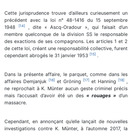
Cette jurisprudence trouve d’ailleurs curieusement un
précédent avec la loi n° 48-1416 du 15 septembre
[
14
]
1948
, dite « Ascq-Oradour », qui faisait d’un
membre quelconque de la division SS le responsable
des exactions de ses compagnons. Les articles 1 et 2
de cette loi, créant une responsabilité collective, furent
[
15
]
cependant abrogés le 31 janvier 1953
.
Dans la présente affaire, le parquet, comme dans les
[
16
]
[
17
]
[
18
]
affaires Demjanjuk
et Gröning
et Hanning
,
ne reprochait à K. Münter aucun geste criminel précis
mais l’accusait d’avoir été un des
« rouages »
d’un
massacre.
Cependant, en annonçant qu’elle lançait de nouvelles
investigations contre K. Münter, à l’automne 2017, la