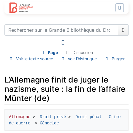
Page
Discussion
Voir le texte source
Voir l’historique
Purger
L’Allemagne finit de juger le
nazisme, suite : la fin de l’affaire
Münter (de)
Aller à :
navigation
,
rechercher
Allemagne
 > 
 Droit privé
 > 
 Droit pénal 
 Crime 
de guerre 
 > 
Génocide